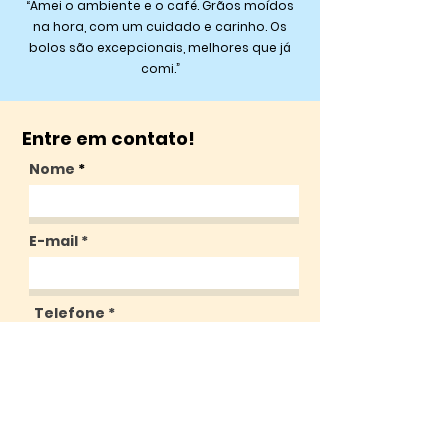
“Amei o ambiente e o café. Grãos moídos
na hora, com um cuidado e carinho. Os
bolos são excepcionais, melhores que já
comi.”
Entre em contato!
Nome
E-mail
Telefone
Como podemos ajudar?